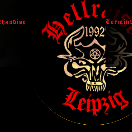
handise
Termin