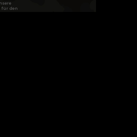
nsere
 für den
enschutz
T
RTEN
UTZ