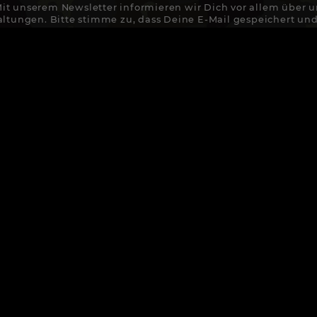
it unserem Newsletter informieren wir Dich vor allem über u
altungen. Bitte stimme zu, dass Deine E-Mail gespeichert und
 von Newslettern verwendet wird. Weiter Hinweise hier:
Dat
BESTELLVORGANG
KONTAK
WIDERRUF
ZAHLUNGSA
IMPRESSUM
AGB
SANDKOSTEN & LIEFERUNG
DATENSCH
VERTRAG WIDERRUFEN