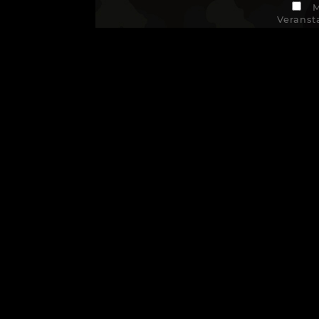
M
Veranst
Empfang
VER