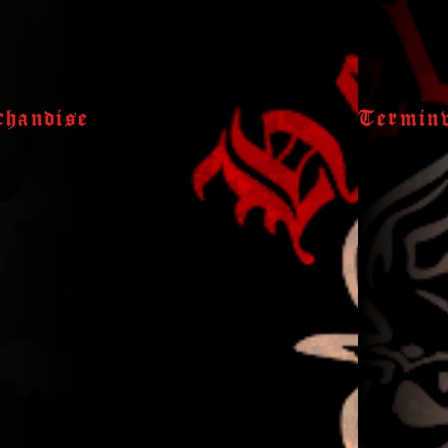
handise
Termin