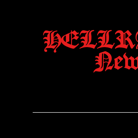
HELLR
News