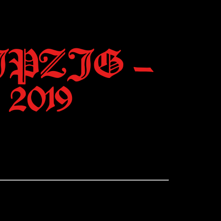
PZIG –
 2019