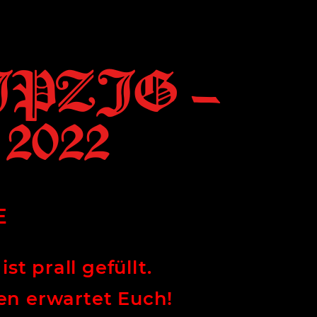
PZIG –
 2022
E
t prall gefüllt.
en erwartet Euch!