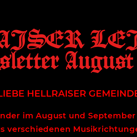
AISER LEI
letter August
LIEBE HELLRAISER GEMEIND
der im August und September is
us verschiedenen Musikrichtung