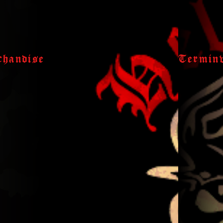
handise
Termin