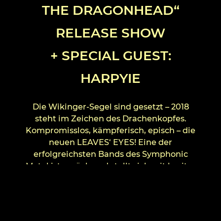
THE DRAGONHEAD“
RELEASE SHOW
+ SPECIAL GUEST:
HARPYIE
Die Wikinger-Segel sind gesetzt – 2018
steht im Zeichen des Drachenkopfes.
Kompromisslos, kämpferisch, episch – die
neuen LEAVES‘ EYES! Eine der
erfolgreichsten Bands des Symphonic
Metal ist zurück und stellt sich mit breiter
Brust den
großen Erwartungen an ihr siebtes Album.
Die wieder einmal brillante
Soundproduktion von Alexander Krull in