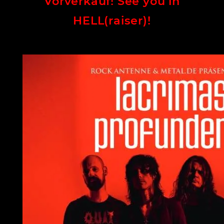
Vorverkauf!
See you in
HELL(raiser)!