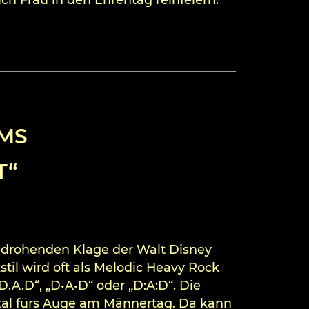
IMS
T“
r drohenden Klage der Walt Disney
il wird oft als Melodic Heavy Rock
.A.D“, „D•A•D“ oder „D:A:D“. Die
al fürs Auge am Männertag. Da kann