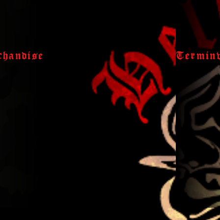
handise
Termin