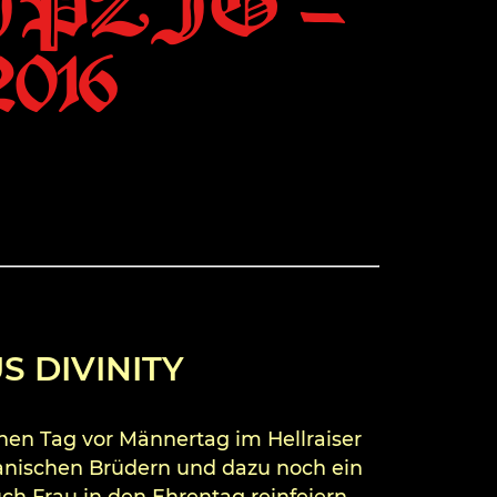
PZIG –
2016
S DIVINITY
nen Tag vor Männertag im Hellraiser
ianischen Brüdern und dazu noch ein
uch Frau in den Ehrentag reinfeiern.