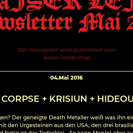
AISER LEI
sletter Mai 
Der Newsletter wird präsentiert vom
beast-inside.shop
04.Mai 2016
CORPSE + KRISIUN + HIDEOU
n? Der geneigte Death Metaller weiß was ihn ei
it den Urgesteinen aus den USA, den drei brasil
d fertig ist das Todesblei… So kann Man(n) aber a