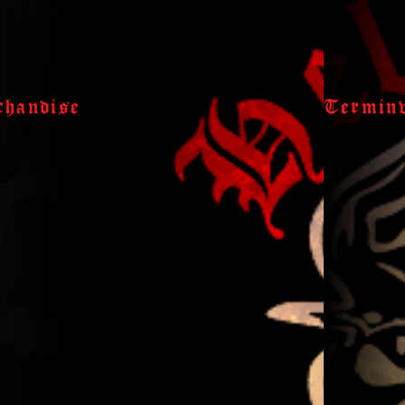
handise
Termin