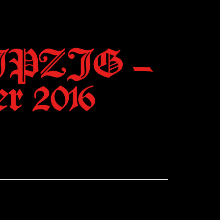
PZIG –
r 2016