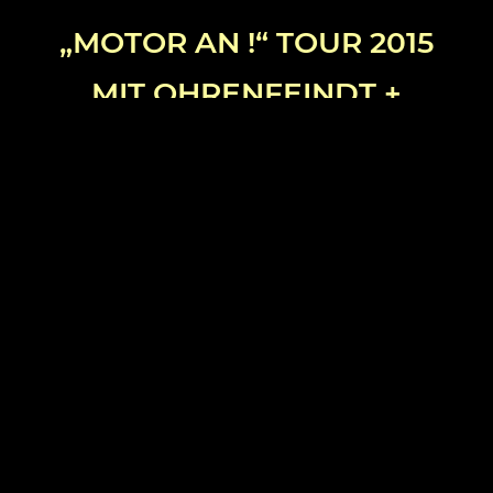
„MOTOR AN !“ TOUR 2015
MIT OHRENFEINDT +
DOUBLE CRUSH
SYNDROME
Keine Gnade, Gefangene werden nicht
gemacht – einmal angefüttert, und es ist
passiert: die Reeperbahn-Rocker machen
Deinen MOTOR AN! Ölwechsel und
Inspektion überflüssig: die Rockmaschine
rollt und heißt OHRENFEINDT! „DOUBLE
CRUSH SYNDROME (kurz:DCS) sind die DIY
– Überraschung der letzten Jahre, und eine
der besten Live-Bands Deutschlands!