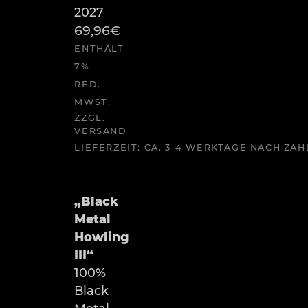
2027
69,96
€
ENTHÄLT
7%
RED.
MWST.
ZZGL.
VERSAND
LIEFERZEIT: CA. 3-4 WERKTAGE NACH Z
„Black
Metal
Howling
III“
100%
Black