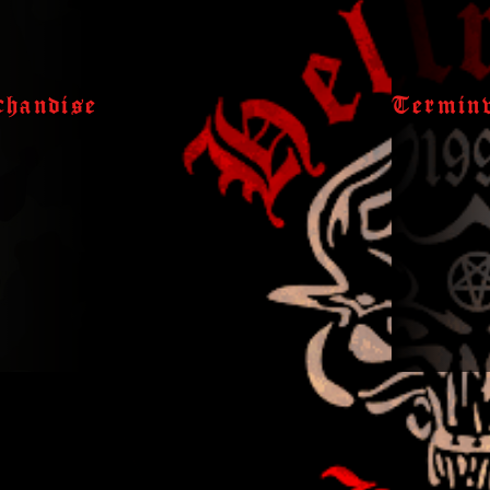
handise
Termin