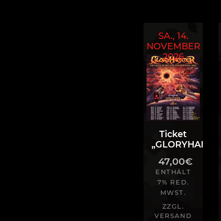
SA., 14.
NOVEMBER
2026
Ticket
„GLORYHAMM
47,00
€
ENTHÄLT
7% RED.
MWST.
ZZGL.
VERSAND