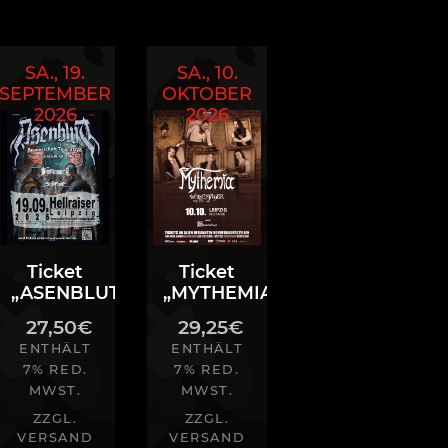
SA., 19.
SA., 10.
SEPTEMBER
OKTOBER
2026
2026
Ticket
Ticket
ER“
„ASENBLUT“
„MYTHEMIA“
27,50
€
29,25
€
ENTHÄLT
ENTHÄLT
7% RED.
7% RED.
MWST.
MWST.
ZZGL.
ZZGL.
VERSAND
VERSAND