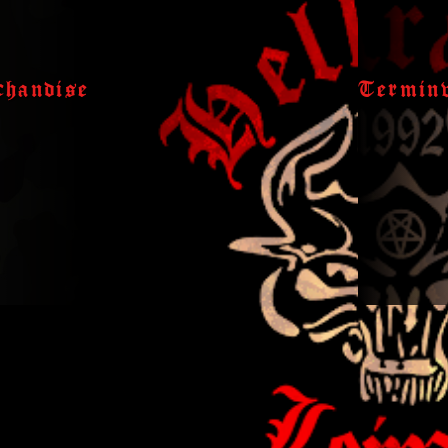
handise
Termin