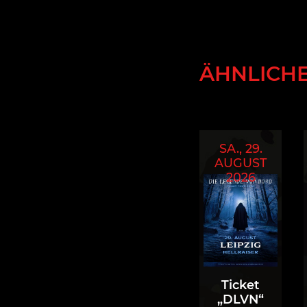
ÄHNLICH
SA., 29.
AUGUST
2026
Ticket
„DLVN“