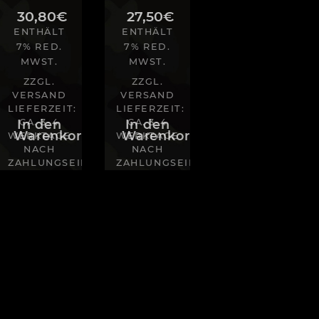
30,80
€
27,50
€
ENTHÄLT
ENTHÄLT
7% RED.
7% RED.
MWST.
MWST.
ZZGL.
ZZGL.
VERSAND
VERSAND
LIEFERZEIT:
LIEFERZEIT:
In den
CA. 3-4
In den
CA. 3-4
Warenkorb
Warenkorb
WERKTAGE
WERKTAGE
NACH
NACH
NG
ZAHLUNGSEINGANG
ZAHLUNGSEINGANG