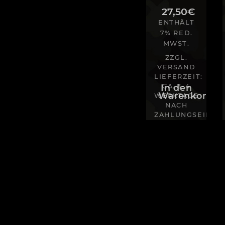
27,50
€
ENTHÄLT
7% RED.
MWST.
ZZGL.
VERSAND
LIEFERZEIT:
In den
CA. 3-4
Warenkorb
WERKTAGE
NACH
ZAHLUNGSEINGA