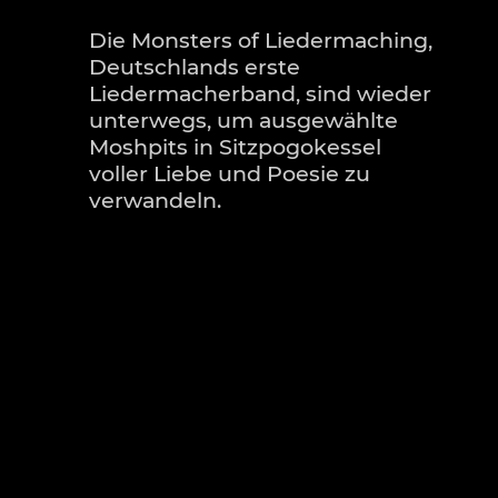
Die Monsters of Liedermaching,
Deutschlands erste
Liedermacherband, sind wieder
unterwegs, um ausgewählte
Moshpits in Sitzpogokessel
voller Liebe und Poesie zu
verwandeln.
Im Gepäck haben sie zudem ihr
neuestes Werk, das Livealbum
„Sutsche“. Zeitlose Perlen und
humorvolle Hymnen wechseln
mit sanften Balladen und
hintergründigen
Gesellschaftsbeobachtungen.
Allen eigen die kauzige
Cleverness der Monsters, mit